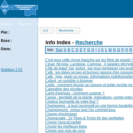
Menus
Themes
Ingrédients
Aliments
Infos
Nutriments
Additifs
A-Z
Recherche
Plat :
Base :
info Index -
Recherche
Diete:
Voir:
Tout
A
B
C
D
E
F
G
H
I
J
K
L
M
N
O
P
Q
R
C'est quoi cette chose blanche sur les filets de poulet 
César, Niçoise, Landaise, Caprese : 4 salades décryp
Côte de bœuf, bar, turbot : par quoi remplacer ces pro
Nutrition 2.01
Café : les idées reçues et bonnes raisons d'en conso
Café : type, grain ou moulu, informations nutritionnelle
Cafard, un nuisible à éloigner
Caille : comment réussir sa cuisson et éviter qu'elle n
Calendrier des récoltes
Carré d'agneau : comment cuisiner ?
Cassis : bienfaits de la plante, indications, contre-indi
Chaleur tournante de votre four ?
Champagne : à quoi reconnaît-on une bonne bouteille
Champignons : erreur que l'on commet tous
Charge glycémique
Cheesecake : 10 Tipps & Tricks für den perfekten
Choisir l'avocat parfait
Choisir les meilleurs kiwis
Choisir une noix de coco