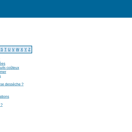
Maladies
Symptomes
Remedes
Fabricants
Terms
Utilitaires
S
T
U
V
W
X
Y
Z
?
tées
duits coûteux
mmer
s
e se dessèche ?
cations
 ?