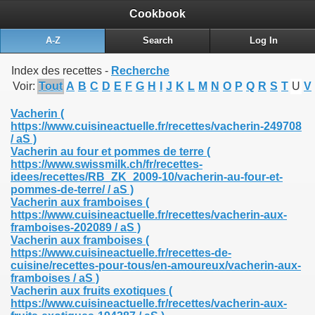
Cookbook
A-Z
Search
Log In
Index des recettes -
Recherche
Voir:
Tout
A
B
C
D
E
F
G
H
I
J
K
L
M
N
O
P
Q
R
S
T
U
V
Vacherin
(
https://www.cuisineactuelle.fr/recettes/vacherin-249708
/ aS )
Vacherin au four et pommes de terre
(
https://www.swissmilk.ch/fr/recettes-
idees/recettes/RB_ZK_2009-10/vacherin-au-four-et-
pommes-de-terre/ / aS )
Vacherin aux framboises
(
https://www.cuisineactuelle.fr/recettes/vacherin-aux-
framboises-202089 / aS )
Vacherin aux framboises
(
https://www.cuisineactuelle.fr/recettes-de-
cuisine/recettes-pour-tous/en-amoureux/vacherin-aux-
framboises / aS )
Vacherin aux fruits exotiques
(
https://www.cuisineactuelle.fr/recettes/vacherin-aux-