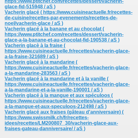
https://www.ptitchef.com/recettes/dessert/vacherin-
glace-fid-515948 / aS )
Vacherin glacé
( https://www.cuisineactuelle.fr/recettes-
de-cuisine/recettes-par-evenements/recettes-de-
noel/vacherin-glace / aS )
Vacherin glacé à la banane et au chocolat
(
https://www.ptitchef.com/recettes/dessert/vacherin-
glace-a-la-banane-et-au-chocolat-fid-190538 / aS )
Vacherin glacè à la fraise
(
https://www.cuisineactuelle.fr/recettes/vacherin-glace-
a-la-fraise-321689 / aS )
Vacherin glacé à la mandarine
(
https://www.cuisineactuelle.fr/recettes/vacherin-glace-
a-la-mandarine-283563 / aS )
Vacherin glacé à la mandarine et à la vanille
(
https://www.cuisineactuelle.fr/recettes/vacherin-glace-
a-la-mandarine-et-a-la-vanille-190001 / aS )
Vacherin glacé à la mangue et aux spéculoos
(
https://www.cuisineactuelle.fr/recettes/vacherin-glace-
a-la-mangue-et-aux-speculoos-212498 / aS )
Vacherin glacé aux fraises (gâteau d'anniversaire)
(
https://www.swissmilk.ch/fr/recettes-
idees/recettes/LM200807_30/vacherin-glace-aux-
fraises-gateau-danniversaire/ / aS )