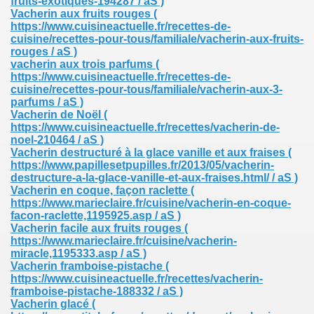
fruits-exotiques-194287 / aS )
Vacherin aux fruits rouges
(
https://www.cuisineactuelle.fr/recettes-de-
cuisine/recettes-pour-tous/familiale/vacherin-aux-fruits-
rouges / aS )
vacherin aux trois parfums
(
https://www.cuisineactuelle.fr/recettes-de-
cuisine/recettes-pour-tous/familiale/vacherin-aux-3-
parfums / aS )
Vacherin de Noël
(
https://www.cuisineactuelle.fr/recettes/vacherin-de-
noel-210464 / aS )
Vacherin destructuré à la glace vanille et aux fraises
(
https://www.papillesetpupilles.fr/2013/05/vacherin-
destructure-a-la-glace-vanille-et-aux-fraises.html/ / aS )
Vacherin en coque, façon raclette
(
https://www.marieclaire.fr/cuisine/vacherin-en-coque-
facon-raclette,1195925.asp / aS )
Vacherin facile aux fruits rouges
(
https://www.marieclaire.fr/cuisine/vacherin-
miracle,1195333.asp / aS )
Vacherin framboise-pistache
(
https://www.cuisineactuelle.fr/recettes/vacherin-
framboise-pistache-188332 / aS )
Vacherin glacé
(