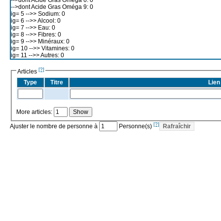
-->dont Acide Gras Oméga 9: 0
ig= 5 -->> Sodium: 0
ig= 6 -->> Alcool: 0
ig= 7 -->> Eau: 0
ig= 8 -->> Fibres: 0
ig= 9 -->> Minéraux: 0
ig= 10 -->> Vitamines: 0
ig= 11 -->> Autres: 0
[?]
Articles
Type
Titre
Lien
More articles:
[?]
Ajuster le nombre de personne à
Personne(s)