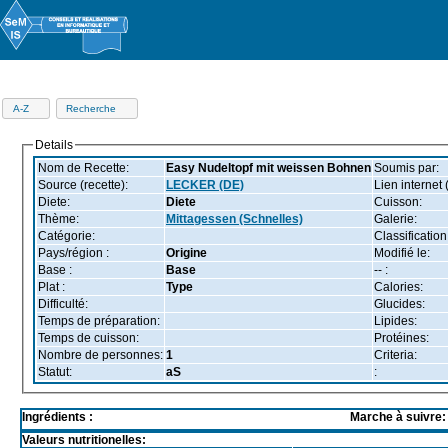
Recettes
Menus
Themes
Ingrédients
Aliments
Infos
Nutrimen
A-Z
Recherche
Details
Nom de Recette:
Easy Nudeltopf mit weissen Bohnen
Soumis par:
Source (recette):
LECKER (DE)
Lien internet 
Diete:
Diete
Cuisson:
Thème:
Mittagessen (Schnelles)
Galerie:
Catégorie:
Classification
Pays/région :
Origine
Modifié le:
Base :
Base
-- :
Plat :
Type
Calories:
Difficulté:
Glucides:
Temps de préparation:
Lipides:
Temps de cuisson:
Protéines:
Nombre de personnes:
1
Criteria:
Statut:
aS
:
Ingrédients :
Marche à suivre:
Valeurs nutritionelles: