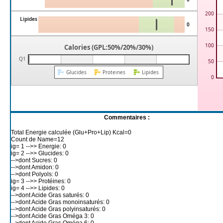
200
Lipides
0
150
100
Calories (GPL:50%/20%/30%)
Q1
0%
0%
0%
50
Glucides
Proteines
Lipides
0
Commentaires :
Total Energie calculée (Glu+Pro+Lip) Kcal=0
Count de Name=12
ig= 1 -->> Energie: 0
ig= 2 -->> Glucides: 0
-->dont Sucres: 0
-->dont Amidon: 0
-->dont Polyols: 0
ig= 3 -->> Protéines: 0
ig= 4 -->> Lipides: 0
-->dont Acide Gras saturés: 0
-->dont Acide Gras monoinsaturés: 0
-->dont Acide Gras polyinsaturés: 0
-->dont Acide Gras Oméga 3: 0
-->dont Acide Gras Oméga 6: 0