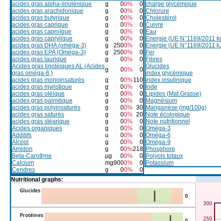
acides gras alpha-linolénique
g
0
0%
0
charge glycémique
acides gras arachidonique
g
0
0%
0
Chlorure
acides gras butyrique
g
0
0%
0
Cholestérol
acides gras caprique
g
0
0%
0
Cuivre
acides gras caproïque
g
0
0%
0
Eau
acides gras caprylique
g
0
0%
0
Energie (UE N°1169/2011 kc
acides gras DHA (oméga-3)
g
250
0%
0
Energie (UE N°1169/2011 k
acides gras EPA (Oméga-3)
g
250
0%
0
Fer
acides gras laurique
g
0
0%
0
Fibres
Acides gras linoléiques AL (Acides
Glucides
g
0
0%
0
gras oméga-6 )
index glycémique
acides gras monoinsaturés
g
0
0%
110
index insulinique
acides gras myristique
g
0
0%
0
Iode
acides gras oléique
g
0
0%
0
Lipides (Mat.Grasse)
acides gras palmitique
g
0
0%
0
Magnésium
acides gras polyinsaturés
g
0
0%
30
Manganèse (mg/100g)
acides gras saturés
g
0
0%
20
Note écologique
acides gras stéarique
g
0
0%
0
Note nutritionnel
Acides organiques
g
0
0%
0
Oméga-3
Additifs
u
0
0%
0
Oméga-6
Alcool
g
0
0%
0
Oméga-9
Amidon
g
0
0%
218
Phosphore
Beta-CarotÞne
µg
0
0%
0
Polyols totaux
Calcium
mg
900
0%
0
Potassium
Cendres
g
0
0%
0
Nutritional graphs:
Glucides
0
300
Protéines
250
0